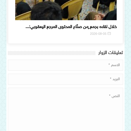
المرجع اليعقوبي لوفد من علماء فلسطين ولبنان: اليأس...
خلال لق
5
2026-08-03
تعلیقات الزوار