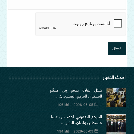
احدث الاخبار
خلال لقاءه بجمع ٍمن صنّاع
المحتوى المرجع اليعقوبي:...
106
2026-08-05
المرجع اليعقوبي لوفد من علماء
فلسطين ولبنان: اليأس...
194
2026-08-03