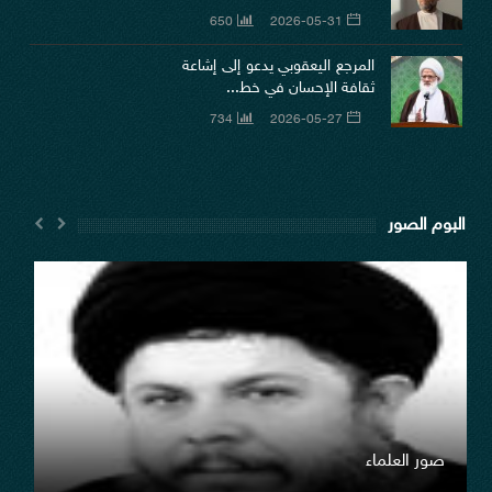
650
2026-05-31
المرجع اليعقوبي يدعو إلى إشاعة
ثقافة الإحسان في خط...
734
2026-05-27
البوم الصور
صور العلماء
السلام عليك يا امير المؤمنين