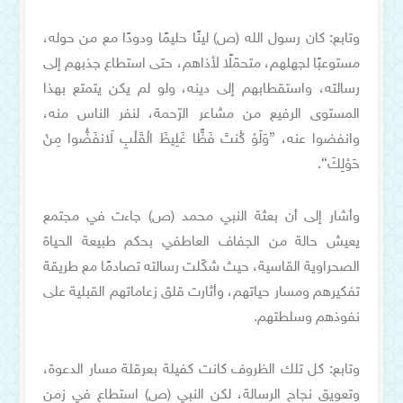
وتابع: كان رسول الله (ص) لينًا حليمًا ودودًا مع من حوله،
مستوعبًا لجهلهم، متحمّلًا لأذاهم، حتى استطاع جذبهم إلى
رسالته، واستقطابهم إلى دينه، ولو لم يكن يتمتع بهذا
المستوى الرفيع من مشاعر الرّحمة، لنفر الناس منه،
وانفضوا عنه، {وَلَوْ كُنتَ فَظًّا غَلِيظَ الْقَلْبِ لَانفَضُّوا مِنْ
حَوْلِكَ}.
وأشار إلى أن بعثة النبي محمد (ص) جاءت في مجتمع
يعيش حالة من الجفاف العاطفي بحكم طبيعة الحياة
الصحراوية القاسية، حيث شكّلت رسالته تصادمًا مع طريقة
تفكيرهم ومسار حياتهم، وأثارت قلق زعاماتهم القبلية على
نفوذهم وسلطتهم.
وتابع: كل تلك الظروف كانت كفيلة بعرقلة مسار الدعوة،
وتعويق نجاح الرسالة، لكن النبي (ص) استطاع في زمن