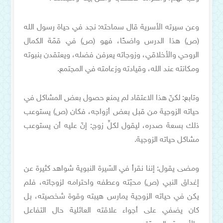
وعن سيرته الأسرية قال سماحته: نجد في حياة رسول الله
(ص) هذا الدرس واضحًا، فهو (ص) في قمّة الكمال
الروحي والأخلاقي، وزوجاته يعرفن فضله، ويعتقدن بنبوته
ومكانته عند الله، وقيادته وزعامته في المجتمع.
وتابع: لكنّ هذا الاعتقاد لم يمنع حصول بعض المشاكل في
حياته الزوجية من قبل بعض أزواجه، فكان (ص) يستوعب
ذلك بسعة صدره، ليقول لكلِّ زوج: إنّ عليه أن يستوعب
مشاكل حياته الزوجية.
ومضى يقول: إننا نقرأ في السّيرة النبوية شواهد كثيرة عن
إغداق النبي (ص) محبّته وعطفه واحترامه لزوجاته، فلم
يكن في حياته الزوجية يمارس هيبته وقوة شخصيته، بل
كان يضفي على أجواء علاقته العائلية حال التفاعل