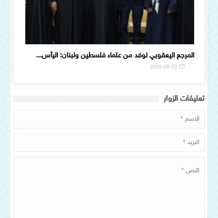
المرجع اليعقوبي لوفد من علماء فلسطين ولبنان: اليأس...
خلال لق
5
2026-08-03
تعلیقات الزوار