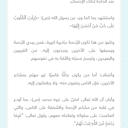
عند الحاجة لذلك الإحسان.
واستشهد بما كما ورد عن رسول الله (ص): «جُبِلَتِ اَلْقُلُوبُ
عَلَى حُبِّ مَنْ أَحْسَنَ إِلَيْهَا».
وتابع: من هنا تكون للرّحمة جاذبية كبيرة، فمن يبدي الرّحمة
ويسبغها على الآخرين ينجذبون إليه، من القريبين
والبعيدين، وترسخ محبته والثقة به في نفوسهم.
وأضاف: أما من يكون جافًّا قاسيًا غير مهتم بمشاعر
الآخرين، فإن الناس ينفرون منه، ولا يطمئنون إليه.
وأبان أن الله تعالى امتنّ على نبيه محمد (ص)، بما أودع
في قلبه من مشاعر الرّحمة والشفقة على الناس، والتي
انعكست على سلوكه وتعامله معهم، يقول تعالى: {فَبِمَا
رَحْمَةٍ مِّنَ اللَّهِ لِنتَ لَهُمْ}.