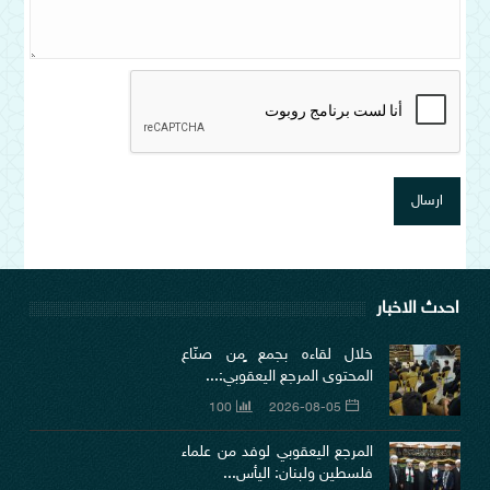
احدث الاخبار
خلال لقاءه بجمع ٍمن صنّاع
المحتوى المرجع اليعقوبي:...
100
2026-08-05
المرجع اليعقوبي لوفد من علماء
فلسطين ولبنان: اليأس...