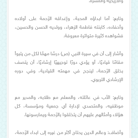
والأريحية والمسرّة.
وتابع: أما ابداؤه المحبة، وإغداقه الرّحمة على أولاده
وأحفاده، كابنته فاطمة الزهراء، وولديه الحسن والحسين،
فشواهده كثيرة متواترة معروفة.
وأشار إلى أن في سيرة النبي (ص) درسًا مهمًا لكل من يتبوأ
مقامًا قياديًا، أو يؤدي دورًا توجيهيًا إرشاديًا، أن يتصف
بخلق الرّحمة، لينجح في مهمته القيادية، وفي دوره
الإرشادي التربوي.
وتابع: الأب في عائلته، والمعلم مع طلابه، والمدير مع
موظفيه، والمتصدي لإدارة أي جمعية ومؤسسة، كل
هؤلاء وأمثالهم عليهم أن يتخلقوا بالرّحمة ويمارسونها.
وأضاف: وعالم الدين يحتاج أكثر من غيره إلى ابداء الرّحمة،